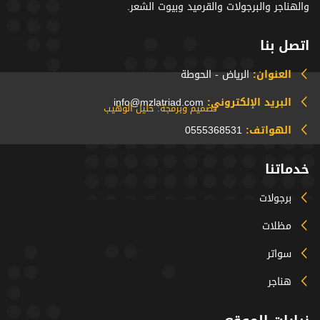
والهناجر والبرجولات والقرميد وبيوت الشعر.
اتصل بنا
العنوان:
الرياض - الحوطة
البريد الإلكتروني:
info@mzlatriad.com
تصميم وبرمجة: خليل الوهيب
الهواتف:
0555368531
خدماتنا
برجولات
مظلات
سواتر
هناجر