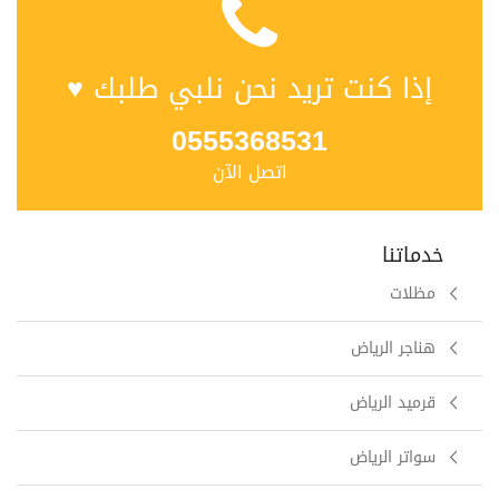
إذا كنت تريد نحن نلبي طلبك ♥
0555368531
اتصل الآن
خدماتنا
مظلات
هناجر الرياض
قرميد الرياض
سواتر الرياض