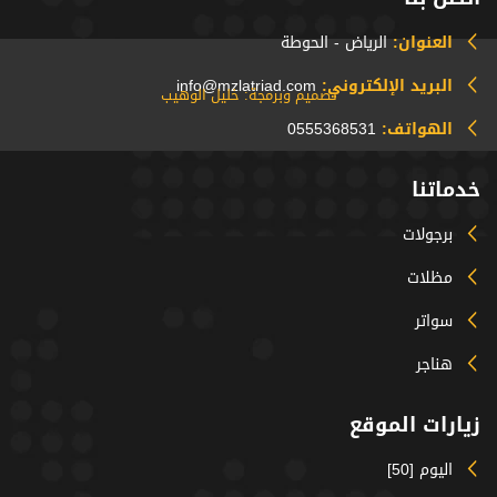
العنوان:
الرياض - الحوطة
البريد الإلكتروني:
info@mzlatriad.com
تصميم وبرمجة: خليل الوهيب
الهواتف:
0555368531
خدماتنا
برجولات
مظلات
سواتر
هناجر
زيارات الموقع
اليوم [50]