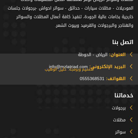
الموديلات - مظلات سيارات - حدائق - سواتر احواش -برجولات جلسات
خارجية بخامات عالية الجودة، تنفيذ كافة أعمال المظلات والسواتر
والهناجر والبرجولات والقرميد وبيوت الشعر.
اتصل بنا
العنوان:
الرياض - الحوطة
البريد الإلكتروني:
info@mzlatriad.com
تصميم وبرمجة: خليل الوهيب
الهواتف:
0555368531
خدماتنا
برجولات
مظلات
سواتر