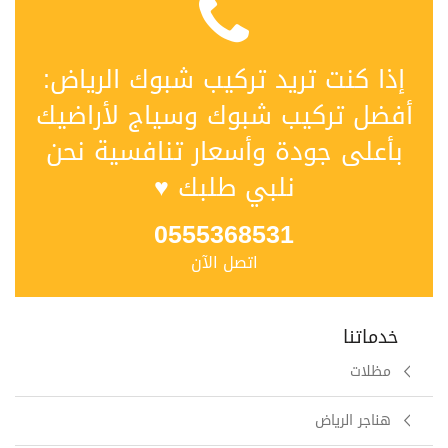
إذا كنت تريد تركيب شبوك الرياض:
أفضل تركيب شبوك وسياج لأراضيك
بأعلى جودة وأسعار تنافسية نحن
نلبي طلبك ♥
0555368531
اتصل الآن
خدماتنا
مظلات
هناجر الرياض