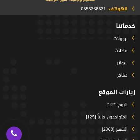
الهواتف:
0555368531
خدماتنا
برجولات
مظلات
سواتر
هناجر
زيارات الموقع
اليوم [127]
المتواجدون حالياً [125]
الشهر [2068]