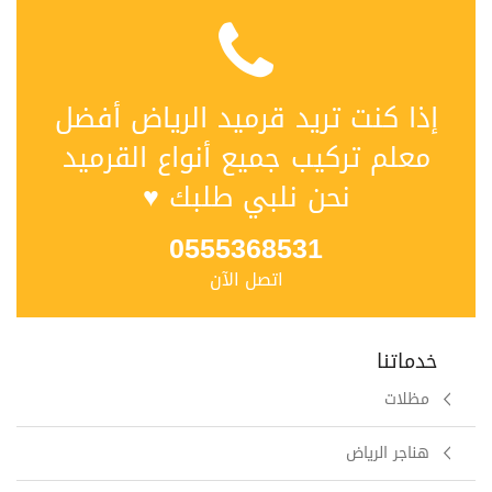
إذا كنت تريد ‫قرميد الرياض أفضل
معلم تركيب جميع أنواع القرميد‬‎
نحن نلبي طلبك ♥
0555368531
اتصل الآن
خدماتنا
مظلات
هناجر الرياض