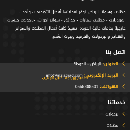
مظلات وسواتر الرياض توفر لعملائها أفضل التصميمات وأحدث
الموديلات - مظلات سيارات - حدائق - سواتر احواش -برجولات جلسات
خارجية بخامات عالية الجودة، تنفيذ كافة أعمال المظلات والسواتر
والهناجر والبرجولات والقرميد وبيوت الشعر.
اتصل بنا
العنوان:
الرياض - الحوطة
البريد الإلكتروني:
info@mzlatriad.com
تصميم وبرمجة: خليل الوهيب
الهواتف:
0555368531
خدماتنا
برجولات
مظلات