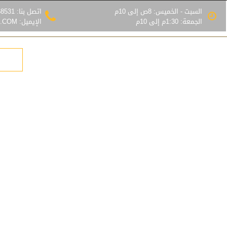
السبت - الخميس: 8ص إلى 10م
اتصل بنا: 0555368531
الجمعة: 1:30م إلى 10م
الإيميل: INFO@MZLATRIAD.COM
رس
هناجر
قرميد
بيوت شعر
المزيد
احصل