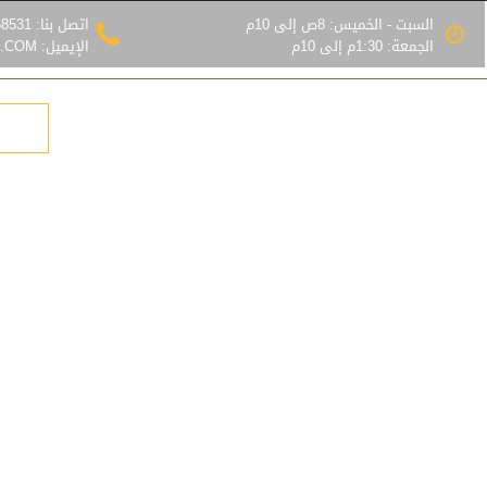
السبت - الخميس: 8ص إلى 10م
اتصل بنا: 0555368531
الجمعة: 1:30م إلى 10م
الإيميل: INFO@MZLATRIAD.COM
 الرياض
هناجر
قرميد
بيوت شعر
المزيد
احصل