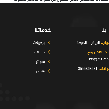
بنا
خدماتنا
برجولات
نوان:
الرياض - الحوطة
مظلات
يد الإلكتروني:
info@mzlatr
سواتر
0555368531
واتف:
هناجر