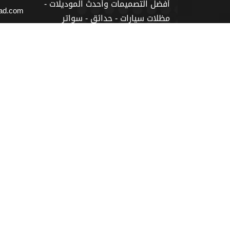
أفضل التصميمات وأحدث الموديلات -
iad.com
مظلات سيارات - حدائق - سواتر
اله
احواش -برجولات جلسات خارجية
بخامات عالية الجودة، تنفيذ كافة
أعمال المظلات والسواتر والهناجر
والبرجولات والقرميد وبيوت الشعر.