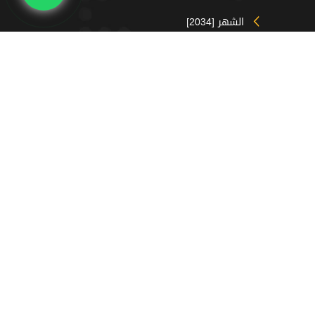
الشهر [2034]
السنة [74779]
جميع الزيارات [ 225132]