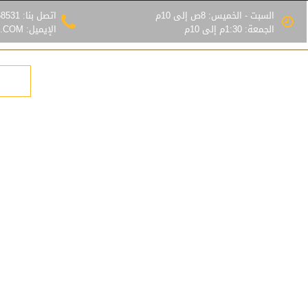
السبت - الخميس: 8ص إلى 10م
اتصل بنا: 0555368531
الجمعة: 1:30م إلى 10م
الإيميل: INFO@MZLATRIAD.COM
هناجر
قرميد
بيوت شعر
المزيد
احصل