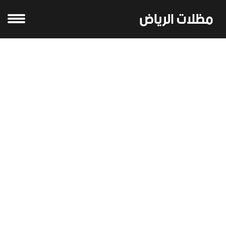
مظلات مداخل فلل في الدمام | مظلات
مداخل فلل في الرياض: جمال وحماية معًا