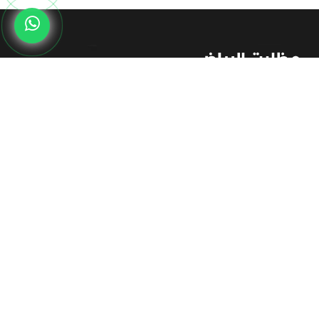
مظلات وسواتر الرياض توفر لعملائها أفضل التصميمات وأحدث
الموديلات - مظلات سيارات - حدائق - سواتر احواش -برجولات جلسات
خارجية بخامات عالية الجودة، تنفيذ كافة أعمال المظلات والسواتر
والهناجر والبرجولات والقرميد وبيوت الشعر.
اتصل بنا
العنوان:
الرياض - الحوطة
البريد الإلكتروني:
info@mzlatriad.com
الهواتف:
0555368531