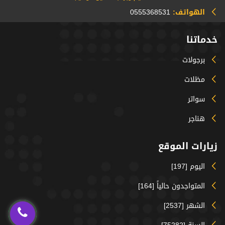
الهواتف:
0555368531
خدماتنا
برجولات
مظلات
سواتر
هناجر
زيارات الموقع
اليوم [197]
المتواجدون حالياً [164]
الشهر [2537]