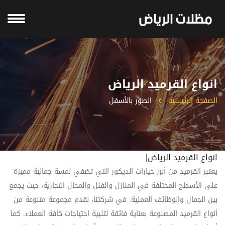
انواع القرميد الرياض
الصفحة الرئيسية
الصور بالأسفل
انواع القرميد الرياض|
يعتبر القرميد من أبرز خيارات الديكور التي تضفي لمسة جمالية مميزة
على الأسطح المختلفة في المنازل والفلل والمحال التجارية، حيث يجمع
بين الجمال والوظائف العملية. في شركتنا، نقدم مجموعة متنوعة من
أنواع القرميد المصنوعة بعناية فائقة لتلبية احتياجات كافة العملاء. كما