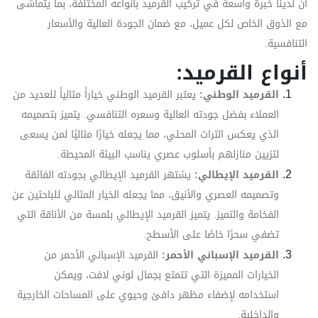
أن لدينا خبرة واسعة في تركيب القرميد بأنواعه المختلفة، بما يتماشى
مع الذوق الخاص لكل عميل، مع ضمان الجودة العالية والأسعار
التنافسية.
أنواع القرميد:
القرميد الوطني:
يعتبر القرميد الوطني خياراً مثالياً للعديد من
العملاء بفضل جودته العالية وسعره التنافسي. يتميز بتصميمه
الذي يعكس التراث المحلي، مما يجعله خيارًا مثاليًا لمن يسعى
لتزيين منازلهم بأسلوب عصري يناسب البيئة المحيطة.
القرميد الإيطالي:
يشتهر القرميد الإيطالي بجودته الفائقة
وتصميمه العصري والأنيق، مما يجعله الخيار المثالي للباحثين عن
الفخامة والتميز. يتميز القرميد الإيطالي بلمسة من الأناقة التي
تضفي سحرًا خاصًا على الأسطح.
القرميد الإسباني الأحمر:
القرميد الإسباني الأحمر من
الخيارات المميزة التي تتمتع بجمال لوني لافت، ويمكن
استخدامه لإضفاء مظهر دافئ وحيوي على المساحات الخارجية
والداخلية.