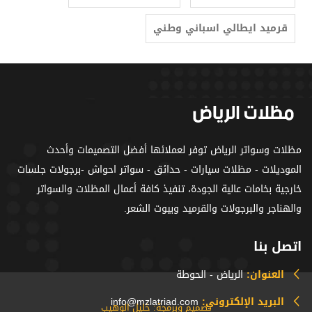
قرميد ايطالي اسباني وطني
مظلات وسواتر الرياض توفر لعملائها أفضل التصميمات وأحدث
الموديلات - مظلات سيارات - حدائق - سواتر احواش -برجولات جلسات
خارجية بخامات عالية الجودة، تنفيذ كافة أعمال المظلات والسواتر
والهناجر والبرجولات والقرميد وبيوت الشعر.
اتصل بنا
العنوان:
الرياض - الحوطة
البريد الإلكتروني:
info@mzlatriad.com
تصميم وبرمجة: خليل الوهيب