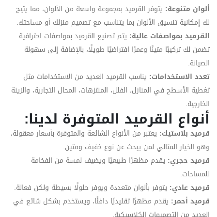
ألوان متنوعة:
يتوفر القرميد بمجموعة واسعة من الألوان، مما يتيح
لك إمكانية تنسيق الألوان بما يتناسب مع تصميم منزلك أو مساحتك.
القرميد بمواصفات عالية:
يتم تصنيع القرميد بمواصفات احترافية
تضمن لك تركيبًا متينًا وعمرًا افتراضيًا طويلًا، بالإضافة إلى سهولة
الصيانة.
تعدد الاستخدامات:
يناسب القرميد العديد من الاستخدامات مثل
تغطية الأسطح في المنازل، الفلل، المنتزهات، المحال التجارية، والزينة
الخارجية.
أنواع القرميد المتوفرة لدينا:
قرميد بلاستيك:
يعتبر من الأنواع الشائعة والمتوفرة بأسعار معقولة،
وهو الخيار المثالي لمن يبحث عن نوع خفيف ومتين.
قرميد حجري:
يقدم مظهرًا طبيعيًا ويضيف لمسة من الفخامة
للمساحات.
قرميد عادي:
يتوفر بألوان متعددة ويوفر حلولًا بسيطة ولكن فعالة.
قرميد أحمر:
يقدم مظهرًا تقليديًا دافئًا، ويستخدم بشكل شائع في
العديد من التصميمات الكلاسيكية.