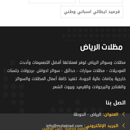
قرميد ايطالي اسباني وطني
مظلات وسواتر الرياض توفر لعملائها أفضل التصميمات وأحدث
الموديلات - مظلات سيارات - حدائق - سواتر احواش -برجولات جلسات
خارجية بخامات عالية الجودة، تنفيذ كافة أعمال المظلات والسواتر
والهناجر والبرجولات والقرميد وبيوت الشعر.
اتصل بنا
العنوان:
الرياض - الحوطة
البريد الإلكتروني:
info@mzlatriad.com
تصميم وبرمجة: خليل الوهيب