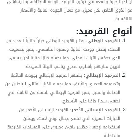
أن لدينا خبرة واسعة في تركيب القرميد بأنواعه المختلفة، بما يتماشى
مع الذوق الخاص لكل عميل، مع ضمان الجودة العالية والأسعار
التنافسية.
أنواع القرميد:
القرميد الوطني:
يعتبر القرميد الوطني خياراً مثالياً للعديد من
العملاء بفضل جودته العالية وسعره التنافسي. يتميز بتصميمه
الذي يعكس التراث المحلي، مما يجعله خيارًا مثاليًا لمن يسعى
لتزيين منازلهم بأسلوب عصري يناسب البيئة المحيطة.
القرميد الإيطالي:
يشتهر القرميد الإيطالي بجودته الفائقة
وتصميمه العصري والأنيق، مما يجعله الخيار المثالي للباحثين عن
الفخامة والتميز. يتميز القرميد الإيطالي بلمسة من الأناقة التي
تضفي سحرًا خاصًا على الأسطح.
القرميد الإسباني الأحمر:
القرميد الإسباني الأحمر من
الخيارات المميزة التي تتمتع بجمال لوني لافت، ويمكن
استخدامه لإضفاء مظهر دافئ وحيوي على المساحات الخارجية
والداخلية.