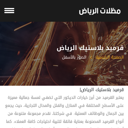
قرميد بلاستيك الرياض
الصفحة الرئيسية
الصور بالأسفل
قرميد بلاستيك الرياض|
يعتبر القرميد من أبرز خيارات الديكور التي تضفي لمسة جمالية مميزة
على الأسطح المختلفة في المنازل والفلل والمحال التجارية، حيث يجمع
بين الجمال والوظائف العملية. في شركتنا، نقدم مجموعة متنوعة من
أنواع القرميد المصنوعة بعناية فائقة لتلبية احتياجات كافة العملاء. كما