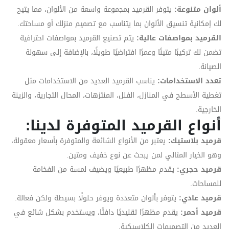
ألوان متنوعة:
يتوفر القرميد بمجموعة واسعة من الألوان، مما يتيح
لك إمكانية تنسيق الألوان بما يتناسب مع تصميم منزلك أو مساحتك.
القرميد بمواصفات عالية:
يتم تصنيع القرميد بمواصفات احترافية
تضمن لك تركيبًا متينًا وعمرًا افتراضيًا طويلًا، بالإضافة إلى سهولة
الصيانة.
تعدد الاستخدامات:
يناسب القرميد العديد من الاستخدامات مثل
تغطية الأسطح في المنازل، الفلل، المنتزهات، المحال التجارية، والزينة
الخارجية.
أنواع القرميد المتوفرة لدينا:
قرميد بلاستيك:
يعتبر من الأنواع الشائعة والمتوفرة بأسعار معقولة،
وهو الخيار المثالي لمن يبحث عن نوع خفيف ومتين.
قرميد حجري:
يقدم مظهرًا طبيعيًا ويضيف لمسة من الفخامة
للمساحات.
قرميد عادي:
يتوفر بألوان متعددة ويوفر حلولًا بسيطة ولكن فعالة.
قرميد أحمر:
يقدم مظهرًا تقليديًا دافئًا، ويستخدم بشكل شائع في
العديد من التصميمات الكلاسيكية.