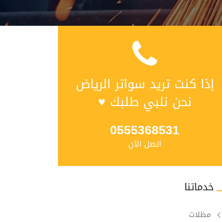
إذا كنت تريد سواتر الرياض
نحن نلبي طلبك ♥
0555368531
اتصل الآن
خدماتنا
مظلات