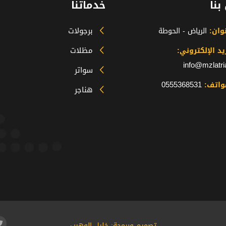
بنا
خدماتنا
برجولات
نوان:
الرياض - الحوطة
مظلات
يد الإلكتروني:
info@mzlatr
سواتر
0555368531
واتف:
هناجر
تصميم وبرمجة: خليل الوهيب