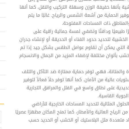
شية بأنها خفيفة الوزن وسهلة التركيب والنقل. كما أنها
وفير الحماية من أشعة الشمس والرياح. غالبًا ما يتم
المناطق ذات المساحات المفتوحة.
 طبيعيًا ودافئًا وتضفي لمسة جمالية راقية على
لخشبية لتحديد حدود الفناء أو الحديقة أو لإنشاء جدران
ينة التي يمكن أن تقاوم عوامل الطقس بشكل جيد إذا تم
خشب بألوان مختلفة لإضفاء المزيد من الجمال والانسجام
ة والمتانة، فهي توفر حماية ممتازة ضد التآكل والتلف
يات عالية من الأمان. كما أنها توفر حلاً فعالاً لتوفير
ديدية على نطاق واسع في الفلل والمرافق التجارية
الجوية القاسية.
حلول المثالية لتحديد المساحات الخارجية للأراضي
 الرياح العاتية والأمطار، كما تمنح المكان مظهرًا عصريًا
اد متعددة مثل البلاستيك أو الخشب أو الحديد حسب