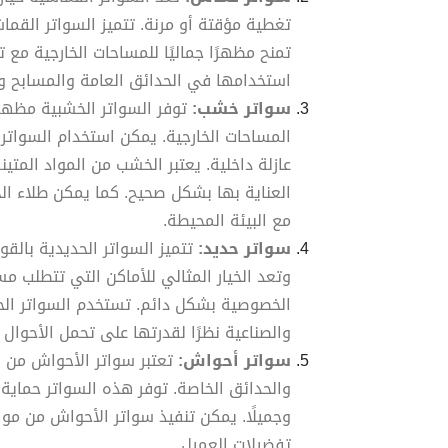
تغطية مؤقتة أو مرنة. تتميز السواتر القما
تمنح مظهرًا جماليًا للمساحات الخارجية مع ت
استخدامها في الحدائق العامة والمسابح و
سواتر خشب:
توفر السواتر الخشبية مظهرًا
المساحات الخارجية. يمكن استخدام السواتر ا
عازلة داخلية. يعتبر الخشب من المواد المت
العناية بها بشكل صحيح. كما يمكن طلاء ال
مع البيئة المحيطة.
سواتر حديد:
تتميز السواتر الحديدية بالقو
وتعد الخيار المثالي للأماكن التي تتطلب مستو
الخصوصية بشكل دائم. تستخدم السواتر الح
والصناعية نظرًا لقدرتها على تحمل الأحوال 
سواتر أحواش:
تعتبر سواتر الأحواش من ال
والحدائق الخاصة. توفر هذه السواتر حماية من
وجميلًا. يمكن تنفيذ سواتر الأحواش من مو
تفضيلات العميل.