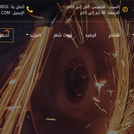
السبت - الخميس: 8ص إلى 10م
اتصل بنا: 0555368531
الجمعة: 1:30م إلى 10م
الإيميل: INFO@MZLATRIAD.COM
هناجر
قرميد
بيوت شعر
المزيد
احصل