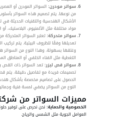
سواتر مودرن:
السواتر المودرن أو العصري
من نوعها. يتم تصميم هذه السواتر بأسلوب
الأشكال الهندسية والتقنيات الحديثة في ت
مواد مختلفة مثل الألمنيوم، البلاستيك، أو ا
سواتر متحركة:
تعتبر السواتر المتحركة من
تعديلها وفقًا للظروف البيئية. يتم تركيب 
وغلقها بسهولة. وهذا النوع من السواتر ه
التغطية مثل الفناء الخلفي أو المناطق ال
سواتر قص ليزر:
تعد السواتر ذات القص با
تصميمات فريدة مع تفاصيل دقيقة. يتم قطع ا
الحصول على تصاميم مخصصة بأشكال هندسية
النوع من السواتر يضفي لمسة فنية وجمالية
مميزات السواتر من شركتن
الخصوصية والحماية:
نحن نحرص على توفير حلول 
العوامل الجوية مثل الشمس والرياح.