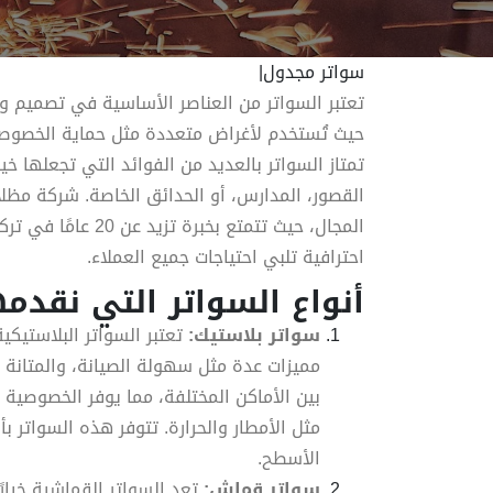
سواتر مجدول|
تعتبر السواتر من العناصر الأساسية في تصميم وت
حيث تُستخدم لأغراض متعددة مثل حماية الخصوصي
تمتاز السواتر بالعديد من الفوائد التي تجعلها خيارً
القصور، المدارس، أو الحدائق الخاصة. شركة مظل
المجال، حيث تتمتع ب
احترافية تلبي احتياجات جميع العملاء.
أنواع السواتر التي نقدمه
سواتر بلاستيك:
تعتبر السواتر البلاستيكية
مميزات عدة مثل سهولة الصيانة، والمتانة ا
بين الأماكن المختلفة، مما يوفر الخصوصية 
مثل الأمطار والحرارة. تتوفر هذه السواتر 
الأسطح.
سواتر قماش:
تعد السواتر القماشية خيارًا