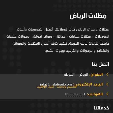
مظلات وسواتر الرياض توفر لعملائها أفضل التصميمات وأحدث
الموديلات - مظلات سيارات - حدائق - سواتر احواش -برجولات جلسات
خارجية بخامات عالية الجودة، تنفيذ كافة أعمال المظلات والسواتر
والهناجر والبرجولات والقرميد وبيوت الشعر.
اتصل بنا
العنوان:
الرياض - الحوطة
البريد الإلكتروني:
info@mzlatriad.com
تصميم وبرمجة: خليل الوهيب
الهواتف:
0555368531
خدماتنا