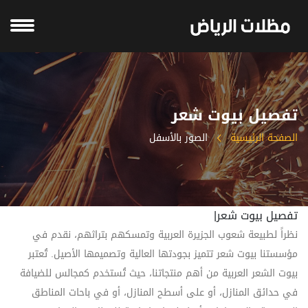
تفصيل بيوت شعر
الصفحة الرئيسية
الصور بالأسفل
تفصيل بيوت شعر|
نظراً لطبيعة شعوب الجزيرة العربية وتمسكهم بتراثهم، نقدم في
مؤسستنا بيوت شعر تتميز بجودتها العالية وتصميمها الأصيل. تُعتبر
بيوت الشعر العربية من أهم منتجاتنا، حيث تُستخدم كمجالس للضيافة
في حدائق المنازل، أو على أسطح المنازل، أو في باحات المناطق