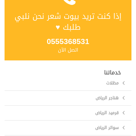
إذا كنت تريد بيوت شعر نحن نلبي
طلبك ♥
0555368531
اتصل الآن
خدماتنا
مظلات
هناجر الرياض
قرميد الرياض
سواتر الرياض